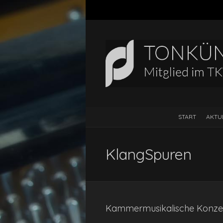
START
AKTU
KlangSpuren
Kammermusikalische Konzer