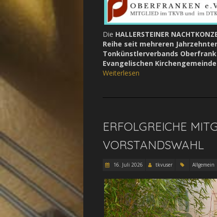
Die
HALLERSTEINER NACHTKONZ
Reihe seit mehreren Jahrzehnte
Tonkünstlerverbands Oberfranke
Evangelischen Kirchengemeinde 
Weiterlesen
ERFOLGREICHE MIT
VORSTANDSWAHL
16. Juli 2026
tkvuser
Allgemein