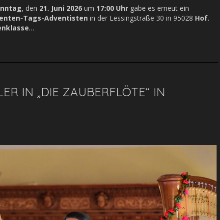
onntag
, den
21. Juni 2026
um
17:00 Uhr
gabe es erneut ein
ebenten-Tags-Adventisten
in der Lessingstraße 30 in 95028
Hof
.
enklasse
…
R IN „DIE ZAUBERFLÖTE“ IN