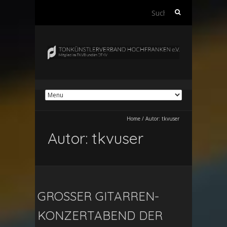
Suchen
nach:
Home
/
Autor:
tkvuser
Autor:
tkvuser
GROSSER GITARREN-K
ONZERTABEND DER „