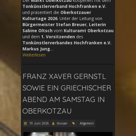
Der
Markt Oberkotzau
kooperiert mit dem
Tonkünstlerverband Hochfranken e.V.
und präsentiert die
Oberkotzauer
Kulturtage 2026
. Unter der Leitung von
Bürgermeister Stefan Breuer
,
Leiterin
Sabine Oltsch
vom
Kulturamt Oberkotzau
und dem
1. Vorsitzenden
des
Tonkünstlerverbandes Hochfranken e.V.
Markus Jung
…
Weiterlesen
FRANZ XAVER GERNSTL
SOWIE EIN GRIECHISCHER
ABEND AM SAMSTAG IN
OBERKOTZAU
19. Juni 2026
tkvuser
Allgemein