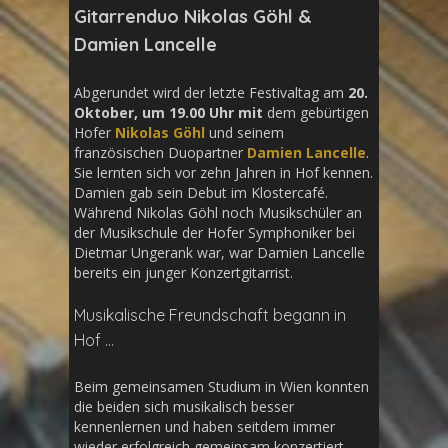
Gitarrenduo Nikolas Göhl &
Damien Lancelle
Abgerundet wird der letzte Festivaltag am
20.
Oktober, um 19.00 Uhr mit
dem gebürtigen
Hofer
Nikolas Göhl
und seinem
französischen Duopartner
Damien Lancelle
.
Sie lernten sich vor zehn Jahren in Hof kennen.
Damien gab sein Debut im Klostercafé.
Während Nikolas Göhl noch Musikschüler an
der Musikschule der Hofer Symphoniker bei
Dietmar Ungerank war, war Damien Lancelle
bereits ein junger Konzertgitarrist.
Musikalische Freundschaft begann in
Hof …
Beim gemeinsamen Studium in Wien konnten
die beiden sich musikalisch besser
kennenlernen und haben seitdem immer
wieder erfolgreich gemeinsam konzertiert.