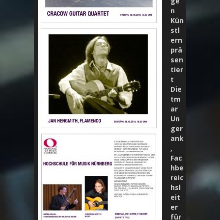
ge
n
Kün
stl
ern
prä
sen
tier
t
Die
tm
ar
Un
ger
ank
,
Fac
hbe
reic
hsl
eit
er
für