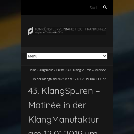
Suchen
nach:
Home
/
Allgemein
/
Presse
/
43. KlangSpuren – Matinée
in der KlangManufaktur am 12.01.2019 um 11 Uhr
43. KlangSpuren –
Matinée in der
KlangManufaktur
am 12.01.2019 um