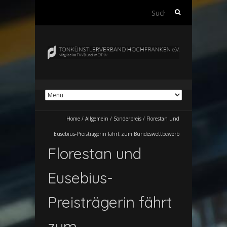
Suchen
nach:
Home
/
Allgemein
/
Sonderpreis
/
Florestan und
Eusebius-Preisträgerin fährt zum Bundeswettbewerb
Florestan und
Eusebius-
Preisträgerin fährt
zum