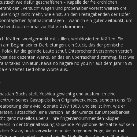
ustisch wie dafür geschaffenen – Kapelle der freikirchlichen
erank den „Versuch“ wagen und probehalber vorerst weitere drei
 allerdings nicht mehr, wie einst, an den Freitagabenden der Hofer
onntäglichen Spätnachmittagen – wahrlich ein guter Zeitpunkt, um
schend noch einmal zur Ruhe zu kommen.
Kräften: wohlgemerkt mit stillen, wohldosierten Kräften. Ein
ch am Beginn seiner Darbietungen, ein Stück, das der polnische
 Polak für die gelinde Laute schuf. Entsprechend versonnen vertieft
gkeit des dezenten Werks, an das er, überraschend stimmig, fast wie
ra Mitakes Miniatur „Kawa no nagare no you ni“ aus dem Jahr 1989
 da ein zartes Lied ohne Worte aus.
t
astian Bachs stellt Yoshida gewichtig und ausführlich eine
ntrum seines Gastspiels; kein Originalwerk indes, sondern eins für
Bearbeitung der a-Moll-Sonate BWV 1003, und sie ist ihm, wie er
eraten. Tatsächlich: eine Version an der Grenze zur Unspielbarkeit.
icht ganz makellos über all ihre fingerverkrümmenden Klippen.
bereits in der Originalfassung stupende Polyphonie der Sätze auf sein
chen Grave, noch verwickelter in der folgenden Fuge, die er mit
. Träumerisch erhebt er sodann die Melodie des Andante über den