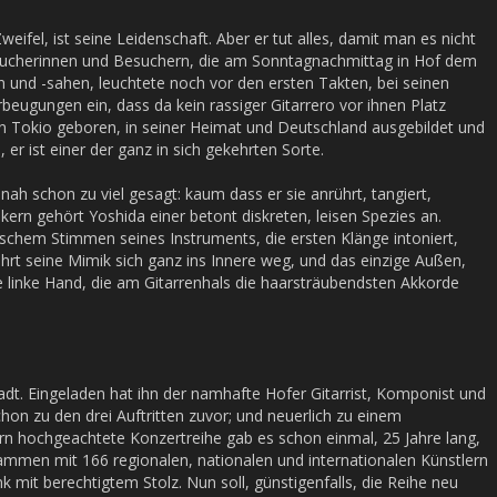
weifel, ist seine Leidenschaft. Aber er tut alles, damit man es nicht
Besucherinnen und Besuchern, die am Sonntagnachmittag in Hof dem
 und -sahen, leuchtete noch vor den ersten Takten, bei seinen
beugungen ein, dass da kein rassiger Gitarrero vor ihnen Platz
in Tokio geboren, in seiner Heimat und Deutschland ausgebildet und
, er ist einer der ganz in sich gekehrten Sorte.
einah schon zu viel gesagt: kaum dass er sie anrührt, tangiert,
kern gehört Yoshida einer betont diskreten, leisen Spezies an.
ischem Stimmen seines Instruments, die ersten Klänge intoniert,
hrt seine Mimik sich ganz ins Innere weg, und das einzige Außen,
die linke Hand, die am Gitarrenhals die haarsträubendsten Akkorde
tadt. Eingeladen hat ihn der namhafte Hofer Gitarrist, Komponist und
n zu den drei Auftritten zuvor; und neuerlich zu einem
nern hochgeachtete Konzertreihe gab es schon einmal, 25 Jahre lang,
ammen mit 166 regionalen, nationalen und internationalen Künstlern
k mit berechtigtem Stolz. Nun soll, günstigenfalls, die Reihe neu