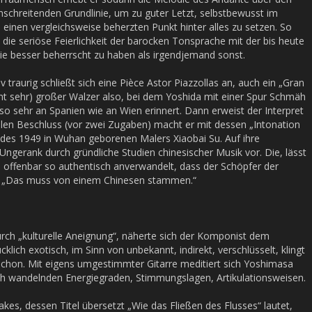
nschreitenden Grundlinie, um zu guter Letzt, selbstbewusst im
 einen vergleichsweise beherzten Punkt hinter alles zu setzen. So
t die seriöse Feierlichkeit der barocken Tonsprache mit der bis heute
ie besser beherrscht zu haben als irgendjemand sonst.
raurig schließt sich eine Pièce Astor Piazzollas an, auch ein „Gran
cht sehr) großer Walzer also, bei dem Yoshida mit einer Spur Schmäh
 so sehr an Spanien wie an Wien erinnert. Dann erweist der Interpret
llen Beschluss (vor zwei Zugaben) macht er mit dessen „Intonation
n des 1949 in Wuhan geborenen Malers Xiaobai Su. Auf ihre
Ungerank durch gründliche Studien chinesischer Musik vor. Die, lässt
h offenbar so authentisch anverwandelt, dass der Schöpfer der
: „Das muss von einem Chinesen stammen.“
durch „kulturelle Aneignung“, näherte sich der Komponist dem
lich exotisch, im Sinn von unbekannt, indirekt, verschlüsselt, klingt
schon. Mit eigens umgestimmter Gitarre meditiert sich Yoshimasa
ich wandelnden Energiegraden, Stimmungslagen, Artikulationsweisen.
es, dessen Titel übersetzt „Wie das Fließen des Flusses“ lautet,