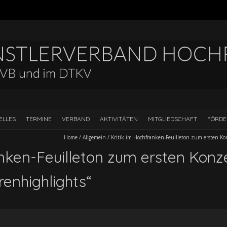
ELLES
TERMINE
VERBAND
AKTIVITÄTEN
MITGLIEDSCHAFT
FÖRD
Home
/
Allgemein
/
Kritik im Hochfranken-Feuilleton zum ersten Ko
anken-Feuilleton zum ersten Konz
enhighlights“