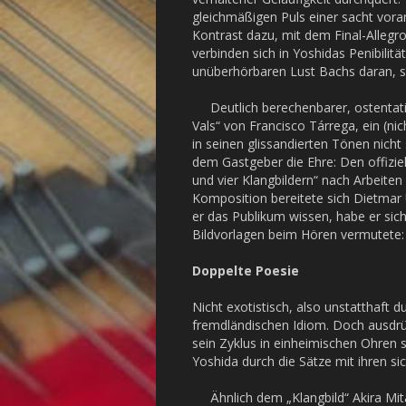
gleichmäßigen Puls einer sacht vora
Kontrast dazu, mit dem Final-Allegro
verbinden sich in Yoshidas Penibilitä
unüberhörbaren Lust Bachs daran, s
Deutlich berechenbarer, ostentativ t
Vals“ von Francisco Tárrega, ein (ni
in seinen glissandierten Tönen nicht
dem Gastgeber die Ehre: Den offizie
und vier Klangbildern“ nach Arbeite
Komposition bereitete sich Dietmar 
er das Publikum wissen, habe er sic
Bildvorlagen beim Hören vermutete
Doppelte Poesie
Nicht exotistisch, also unstatthaft 
fremdländischen Idiom. Doch ausdrück
sein Zyklus in einheimischen Ohren 
Yoshida durch die Sätze mit ihren s
Ähnlich dem „Klangbild“ Akira Mitak