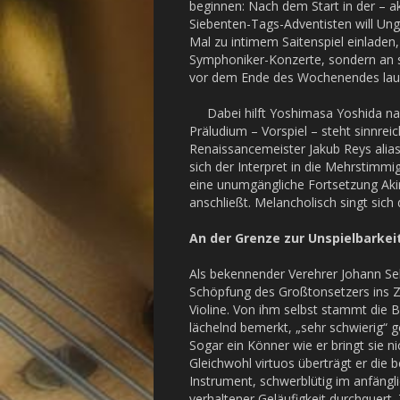
beginnen: Nach dem Start in der – ak
Siebenten-Tags-Adventisten will Ung
Mal zu intimem Saitenspiel einladen,
Symphoniker-Konzerte, sondern an s
vor dem Ende des Wochenendes lau
Dabei hilft Yoshimasa Yoshida nach 
Präludium – Vorspiel – steht sinnrei
Renaissancemeister Jakub Reys alias
sich der Interpret in die Mehrstimmi
eine unumgängliche Fortsetzung Aki
anschließt. Melancholisch singt sich
An der Grenze zur Unspielbarkei
Als bekennender Verehrer Johann Seb
Schöpfung des Großtonsetzers ins Ze
Violine. Von ihm selbst stammt die 
lächelnd bemerkt, „sehr schwierig“ g
Sogar ein Könner wie er bringt sie n
Gleichwohl virtuos überträgt er die 
Instrument, schwerblütig im anfängli
verhaltener Geläufigkeit durchquert