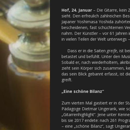
Hof, 24. Januar
– Die Gitarre, kein Z
sieht. Den erfreulich zahlreichen 
Japaner Yoshimasa Yoshida zuhörten
bescheidenen, fast schüchternen Ver
nahm. Der Künstler – vor 61 Jahren 
in vielen Teilen der Welt unterwegs –
Dass er in die Saiten
greife
, ist b
betastet und befühlt. Unter den Musi
Sobald er, nach wiederholtem, akrib
zieht sein Körper sich zusammen, ke
das sein Blick gebannt erfasst, ist 
greift.
„Eine schöne Bilanz“
Zum vierten Mal gastiert er in der S
Pädagoge Dietmar Ungerank, wie scho
„Gitarrenhighlight“. Jene unter Ken
bis sie 2017 endete: nach 261 Progr
– eine „schöne Bilanz“, sagt Ungeran