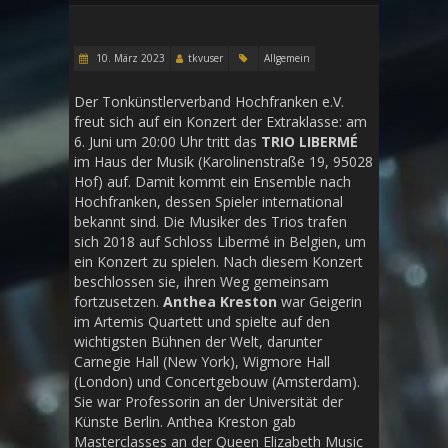
10. März 2023
tkvuser
Allgemein
Der Tonkünstlerverband Hochfranken e.V.
freut sich auf ein Konzert der Extraklasse: am
6. Juni um 20:00 Uhr tritt das
TRIO LIBERMÉ
im Haus der Musik (Karolinenstraße 19, 95028
Hof) auf. Damit kommt ein Ensemble nach
Hochfranken, dessen Spieler international
bekannt sind. Die Musiker des Trios trafen
sich 2018 auf Schloss Libermé in Belgien, um
ein Konzert zu spielen. Nach diesem Konzert
beschlossen sie, ihren Weg gemeinsam
fortzusetzen.
Anthea Kreston
war Geigerin
im Artemis Quartett und spielte auf den
wichtigsten Bühnen der Welt, darunter
Carnegie Hall (New York), Wigmore Hall
(London) und Concertgebouw (Amsterdam).
Sie war Professorin an der Universität der
Künste Berlin. Anthea Kreston gab
Masterclasses an der Queen Elizabeth Music