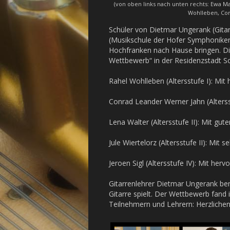
(von oben links nach unten rechts: Ewa Ma
Wohlleben, Con
Schüler von Dietmar Ungerank (Gita
(Musikschule der Hofer Symphoniker)
Hochfranken nach Hause bringen. Die
Wettbewerb“ in der Residenzstadt S
Rahel Wohlleben (Altersstufe I): Mi
Conrad Leander Werner Jahn (Altersst
Lena Walter (Altersstufe II): Mit gut
Jule Wiertelorz (Altersstufe II): Mit 
Jeroen Sigl (Altersstufe IV): Mit her
Gitarrenlehrer Dietmar Ungerank bem
Gitarre spielt. Der Wettbewerb fand
Teilnehmern und Lehrern: Herzliche