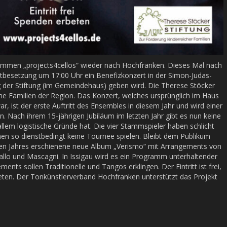
ommen „projects4cellos“ wieder nach Hochfranken. Dieses Mal nach
tbesetzung um 17:00 Uhr ein Benefizkonzert in der Simon-Judas-
der Stiftung (im Gemeindehaus) geben wird. Die Therese Stöcker
che Familien der Region. Das Konzert, welches ursprünglich im Haus
, ist der erste Auftritt des Ensembles in diesem Jahr und wird einer
. Nach ihrem 15-jährigen Jubiläum im letzten Jahr gibt es nun keine
em logistische Gründe hat. Die vier Stammspieler haben schlicht
n so dienstbedingt keine Tournee spielen. Bleibt dem Publikum
en Jahres erschienene neue Album „Verismo“ mit Arrangements von
llo und Mascagni. In Issigau wird es ein Programm unterhaltender
nts sollen Traditionelle und Tangos erklingen. Der Eintritt ist frei,
eten. Der Tonkünstlerverband Hochfranken unterstützt das Projekt