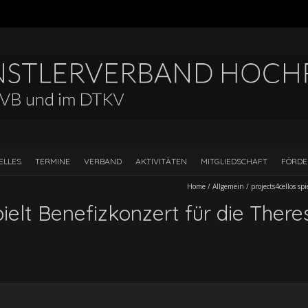
ELLES
TERMINE
VERBAND
AKTIVITÄTEN
MITGLIEDSCHAFT
FÖRD
Home
/
Allgemein
/
projects4cellos sp
pielt Benefizkonzert für die Ther