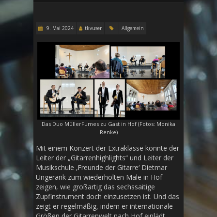
9. Mai 2024
tkvuser
Allgemein
Das Duo MüllerFumes zu Gast in Hof (Fotos: Monika
Renke)
Mit einem Konzert der Extraklasse konnte der
Leiter der „Gitarrenhighlights“ und Leiter der
Musikschule ‚Freunde der Gitarre‘ Dietmar
Ungerank zum wiederholten Male in Hof
zeigen, wie großartig das sechssaitige
Zupfinstrument doch einzusetzen ist. Und das
zeigt er regelmäßig, indem er internationale
Größen der Gitarrenwelt nach Hof einlädt,