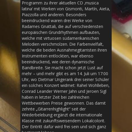
Programm zu ihrer aktuellen CD ‚musica
latina‘ mit Werken von Gismonti, Martín, Aieta,
Piazzolla und anderen. Besonders
beeindruckend waren drei Werke von
Radames Gnattali, die auf verschiedensten
europäischen Grundrhythmen aufbauten,
welche mit virtuosen südamerikanischen
Melodien verschmolzen. Die Farbenvielfalt,
welche die beiden Ausnahmegitarristen ihren
Instrumenten entlockten, war ebenso
beeindruckend, wie deren dynamische
Bandbreite. Sie macht schon jetzt Lust auf
mehr – und mehr gibt es am 14. Juli um 17:00
Uhr, wo Dietmar Ungerank drei seiner Schüler
ein solches Konzert widmet: Rahel Wohlleben,
Conrad Leander Werner Jahn und Jeroen Sigl
haben in letzter Zeit bei zahlreichen
Wettbewerben Preise gewonnen. Das damit
zehnte „Gitarrenhighlight“ seit der
Wiederbelebung ergänzt die internationale
Klasse mit zukunftsweisendem Lokalcolorit.
Der Eintritt dafür wird frei sein und sich ganz