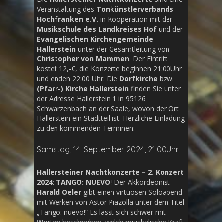
Veranstaltung des
Tonkünstlerverbands
Hochfranken e.V.
in Kooperation mit der
Musikschule des Landkreises Hof
und der
Evangelischen Kirchengemeinde
Hallerstein
unter der Gesamtleitung von
Christopher von Mammen
. Der Eintritt
kostet 12,-€, die Konzerte beginnen 21:00Uhr
und enden 22:00 Uhr. Die
Dorfkirche
bzw.
(Pfarr-) Kirche Hallerstein
finden Sie unter
der Adresse Hallerstein 1 in 95126
Schwarzenbach an der Saale, wovon der Ort
Hallerstein ein Stadtteil ist. Herzliche Einladung
zu den kommenden Terminen:
Samstag, 14. September 2024, 21:00Uhr
Hallersteiner Nachtkonzerte – 2. Konzert
2024
:
TANGO: NUEVO!
Der Akkordeonist
Harald Oeler
gibt einen virtuosen Soloabend
mit Werken von Astor Piazolla unter dem Titel
„Tango: nuevo!“ Es lässt sich schwer mit
Worten beschreiben, welch musikalische Kraft