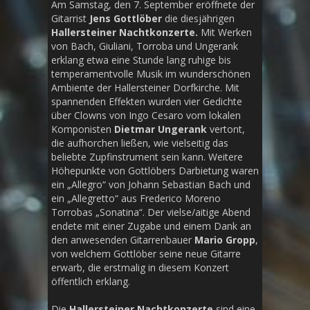
Am Samstag, den 7. September eröffnete der
Gitarrist
Jens Gottlöber
die diesjährigen
Hallersteiner Nachtkonzerte.
Mit Werken
von Bach, Giuliani, Torroba und Ungerank
erklang etwa eine Stunde lang ruhige bis
temperamentvolle Musik im wunderschönen
Ambiente der Hallersteiner Dorfkirche. Mit
spannenden Effekten wurden vier Gedichte
über Clowns von Ingo Cesaro vom lokalen
Komponisten
Dietmar Ungerank
vertont,
die aufhorchen ließen, wie vielseitig das
beliebte Zupfinstrument sein kann. Weitere
Höhepunkte von Gottlöbers Darbietung waren
ein „Allegro“ von Johann Sebastian Bach und
ein „Allegretto“ aus Frederico Moreno
Torrobas „Sonatina“. Der vielse/aitige Abend
endete mit einer Zugabe und einem Dank an
den anwesenden Gitarrenbauer
Mario Gropp
,
von welchem Gottlöber seine neue Gitarre
erwarb, die erstmalig in diesem Konzert
öffentlich erklang.
Die
Hallersteiner Nachtkonzerte
sind eine