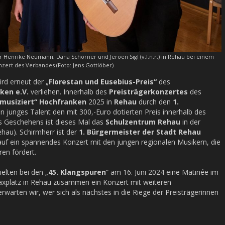
r Henrike Neumann, Dana Schörner und Jeroen Sigl (v.l.n.r.) in Rehau bei einem
zert des Verbandes (Foto: Jens Gottlöber)
rd erneut der „
Florestan und Eusebius-Preis“
des
ken e.V.
verliehen. Innerhalb des
Preisträgerkonzertes
des
musiziert“ Hochfranken
2025 in
Rehau
durch den
1.
in junges Talent den mit 300,-Euro dotierten Preis innerhalb des
es Geschehens ist dieses Mal das
Schulzentrum Rehau
in der
hau). Schirmherr ist der
1. Bürgermeister der Stadt Rehau
 auf ein spannendes Konzert mit den jungen regionalen Musikern, die
ren fördert.
ielten bei den „
45. Klangspuren
“ am 16. Juni 2024 eine Matinée im
axplatz in Rehau zusammen ein Konzert mit weiteren
warten wir, wer sich als nächstes in die Riege der Preisträgerinnen