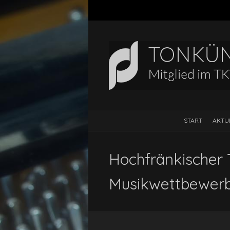
START
AKTU
Hochfränkischer 
Musikwettbewerb