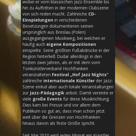
wobei er vom klassischen Jazz-Ensemble bis
hin zu Auftritten in der modernen Clubszene
von sich reden macht. Zahlreiche
CD-
Einspielungen
in verschiedenen
Besetzungen dokumentieren seinen
ursprünglich aus Breslau (Polen)
ausgegangenen Musikweg, bei welchen er
häufig auch
eigene Kompositionen
einspielte. Seine größten Fußabdrücke in der
Region hinterließ Dudar allerdings in den
letzten zwei Jahren, als er mit dem vom
Tonkünstlerverband Hochfranken
veranstalteten
Festival „Hof Jazz Nights“
zahlreiche
internationale
Künstler
der Jazz-
Szene einlud aber auch lokale Veranstaltungen
zur
Jazz-Pädagogik
anbot. Damit vereinte er
viele
große Events
für diese Musikrichtung.
Dies kam bei Presse und vor allem dem
Publikum so gut an, dass man schon jetzt
weit über die Grenzen von Hochfranken
hinaus davon als feste Größe spricht.
Seit Mai 2010 wird jeden Monat ein Künstler