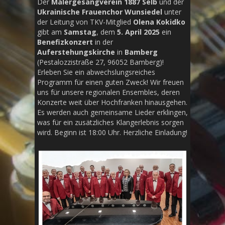
Der
Malergesangverein 1887 Selb
und der
Ukrainische Frauenchor Wunsiedel
unter
der Leitung von TKV-Mitglied
Olena Kokidko
gibt am
Samstag
, dem
5. April 2025
ein
Benefizkonzert
in der
Auferstehungskirche
in
Bamberg
(Pestalozzistraße 27, 96052 Bamberg)!
Erleben Sie ein abwechslungsreiches
Programm für einen guten Zweck! Wir freuen
uns für unsere regionalen Ensembles, deren
Konzerte weit über Hochfranken hinausgehen.
Es werden auch gemeinsame Lieder erklingen,
was für ein zusätzliches Klangerlebnis sorgen
wird. Beginn ist 18:00 Uhr. Herzliche Einladung!