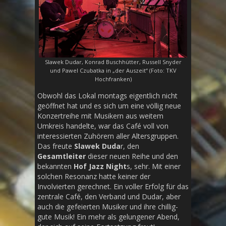
Slawek Dudar, Konrad Buschhütter, Russell Snyder
und Pawel Czubatka in „der Auszeit“ (Foto: TKV
Hochfranken)
Obwohl das Lokal montags eigentlich nicht
geöffnet hat und es sich um eine völlig neue
Konzertreihe mit Musikern aus weitem
Umkreis handelte, war das Café voll von
interessierten Zuhörern aller Altersgruppen.
Das freute
Slawek Duda
r, den
Gesamtleiter
dieser neuen Reihe und den
bekannten
Hof Jazz Night
s, sehr. Mit einer
solchen Resonanz hatte keiner der
Involvierten gerechnet. Ein voller Erfolg für das
zentrale Café, den Verband und Dudar, aber
auch die gefeierten Musiker und ihre chillig-
gute Musik! Ein mehr als gelungener Abend,