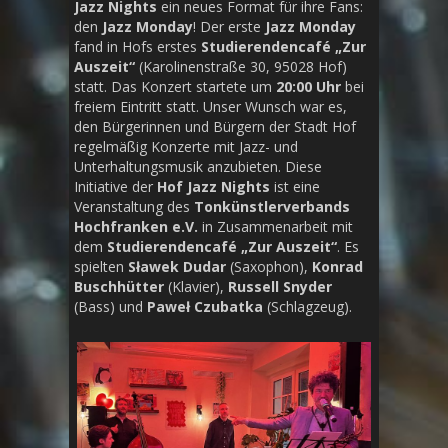
Jazz Nights
ein neues Format für ihre Fans:
den
Jazz Monday
! Der erste
Jazz Monday
fand in Hofs erstes
Studierendencafé
„Zur
Auszeit“
(Karolinenstraße 30, 95028 Hof)
statt. Das Konzert startete um
20:00 Uhr
bei
freiem Eintritt statt. Unser Wunsch war es,
den Bürgerinnen und Bürgern der Stadt Hof
regelmäßig Konzerte mit Jazz- und
Unterhaltungsmusik anzubieten. Diese
Initiative der
Hof Jazz Nights
ist eine
Veranstaltung des
Tonkünstlerverbands
Hochfranken e.V.
in Zusammenarbeit mit
dem
Studierendencafé „Zur Auszeit“
. Es
spielten
Sławek Dudar
(Saxophon),
Konrad
Buschhütter
(Klavier),
Russell Snyder
(Bass) und
Paweł Czubatka
(Schlagzeug).