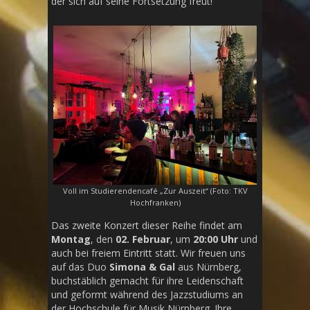
der sich auf seine Fortsetzung freut!
Voll im Studierendencafé „Zur Auszeit“ (Foto: TKV
Hochfranken)
Das zweite Konzert dieser Reihe findet am
Montag
, den
02. Februar
, um
20:00 Uhr
und
auch bei freiem Eintritt statt. Wir freuen uns
auf das Duo
Simona & Gal
aus Nürnberg,
buchstäblich gemacht für ihre Leidenschaft
und geformt während des Jazzstudiums an
der Hochschule für Musik Nürnberg. Ihre