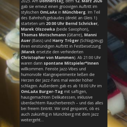
2025. Am
Donnersta
g, dem
12. März 2026
gab sie erneut einen groovigen Auftritt im
stylischen
OmLaAx
in
Münchberg
. Im Teil
des Bahnhofsgebäudes (direkt an Gleis 1)
starteten um
20:00 Uhr
Bernd Schricker
,
Marek Olszowka
(beide Saxophon),
Thomas Motschmann
(Gitarre),
Manni
Auer
(Bass) und
Harry Tröger
(Schlagzeug)
ihren einstündigen Auftritt in Festbesetzung
(
Marek
ersetzte den verhinderten
Christopher von Mammen
). Ab 21:00 Uhr
waren dann
spontane Mitspieler*Innen
willkommen. Feinste Jazz-Vibes und
humorvolle Klangexperimente ließen die
Herzen der Jazz-Fans mal wieder höher
schlagen. Außerdem gab es ab 18:00 Uhr im
OmLaAx
Burger-Tag
mit saftigen,
hausgemachten Delikatessen, inklusive
überdachtem Raucherbereich – und das alles
bei freiem Eintritt. Wir sind gespannt, ob es
auch zukünftig in Münchberg mit dem Jazz
weitergeht…