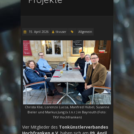
15. April 2026
tkvuser
Allgemein
Christa Klie, Lorenzo Lucca, Manfred Hübel, Susanne
Bieler und Markus Jung (v.l.n.r.) in Bayreuth (Foto:
TKV Hochfranken)
Vier Mitglieder des
Tonkünstlerverbandes
Hochfranken e.V.
haben sich am
09. April