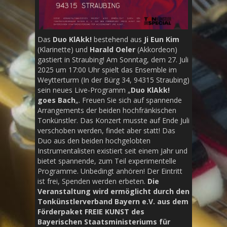
Das
Duo KlAkk!
bestehend aus
Ji Eun Kim
(Klarinette) und
Harald Oeler
(Akkordeon)
gastiert in Straubing! Am Sonntag, dem 27. Juli
2025 um 17:00 Uhr spielt das Ensemble im
Weytterturm (In der Bürg 34, 94315 Straubing)
sein neues Live-Programm „
Duo KlAkk!
goes Bach
„. Freuen Sie sich auf spannende
Arrangements der beiden hochfränkischen
Tonkünstler. Das Konzert musste auf Ende Juli
verschoben werden, findet aber statt! Das
Duo aus den beiden hochgelobten
Instrumentalisten existiert seit einem Jahr und
bietet spannende, zum Teil experimentelle
Programme. Unbedingt anhören! Der Eintritt
ist frei, Spenden werden erbeten.
Die
Veranstaltung wird ermöglicht durch den
Tonkünstlerverband Bayern e.V. aus dem
Förderpaket FREIE KUNST des
Bayerischen Staatsministeriums für