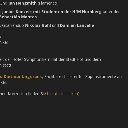
 Uhr:
Jan Hengmith
(Flamenco)
:
Junior-Konzert mit Studenten der HfM Nürnberg
unter der
Sebastián Montes
: Gitarrenduo
Nikolas Göhl
und
Damien Lancelle
e:
niker
eit der Hofer Symphonikern mit der Stadt Hof und dem
 statt.
ed Dietmar Ungerank
, Fachbereichsleiter für Zupfinstrumente an
ker.
lnen Konzerten finden Sie
hier (bitte klicken).