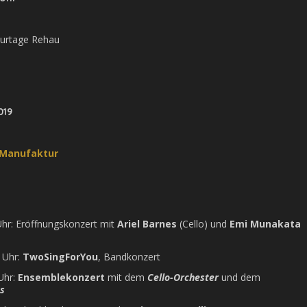
turtage Rehau
019
ngManufaktur
Uhr: Eröffnungskonzert mit
Ariel Barnes
(Cello) und
Emi Munakata
 Uhr:
TwoSingForYou
, Bandkonzert
Uhr:
Ensemblekonzert
mit dem
Cello-Orchester
und dem
s