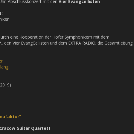
hr: Abschlusskonzert mit den
Vier Evangcellisten
e:
niker
durch eine Kooperation der Hofer Symphonikern mit dem
., den Vier EvangCellisten und dem EXTRA RADIO; die Gesamtleitung
en.
tlang.
 2019)
anufaktur“
Cracow Guitar Quartett